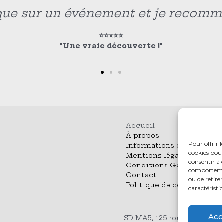
Bravo pour le travail.
⭐⭐⭐⭐⭐
“Une marque qui sort du lot”
Accueil
À propos
Pour offrir 
Informations de livraison
cookies pour
Mentions légales
consentir à 
Conditions Générales de
comportement
Contact
ou de retire
Politique de cookies (UE)
caractéristi
Acc
SD MA5, 125 route de salin,