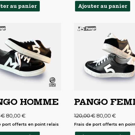
ter au panier
Ajouter au panier
NGO HOMME
PANGO FE
Le
Le
Le
Le
0
€
80,00
€
120,00
€
80,00
€
prix
prix
prix
prix
initial
actuel
initial
actuel
 port offerts en point relais
Frais de port offerts en point
était :
est :
était :
est :
120,00 €.
80,00 €.
120,00 €.
80,00 €