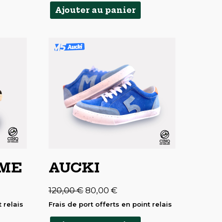
Ajouter au panier
MME
AUCKI
Le
Le
120,00
€
80,00
€
prix
prix
initial
actuel
 relais
Frais de port offerts en point relais
était :
est :
.
120,00 €.
80,00 €.