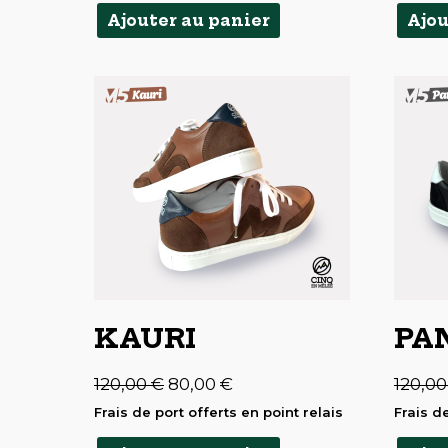
Ajouter au panier
Ajou
KAURI
PA
Le
Le
120,00
€
80,00
€
120,0
prix
prix
initial
actuel
Frais de port offerts en point relais
Frais de
était :
est :
120,00 €.
80,00 €.