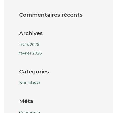
h
e
Commentaires récents
r
:
Archives
mars 2026
février 2026
Catégories
Non classé
Méta
Connexion