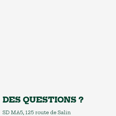
a
s
k
e
t
DES QUESTIONS ?
SD MA5, 125 route de Salin