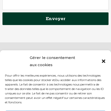
Envoyer
Gérer le consentement
aux cookies
Pour offrir les meilleures expériences, nous utilisons des technologies
telles que les cookies pour stocker et/ou accéder aux informations des
appareils. Le fait de consentir à ces technologies nous permettra de
traiter des données telles que le comportement de navigation ou les ID
uniques sur ce site. Le fait de ne pas consentir ou de retirer son
consentement peut avoir un effet négatif sur certaines caractéristiques
S
U
F
I
et fonctions.
h
s
a
n
o
e
c
s