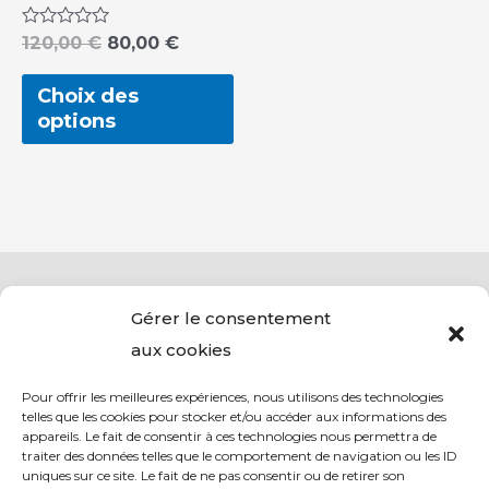
choisies
sur
Note
120,00
€
80,00
€
0
la
sur
5
Choix des
page
options
du
produit
Gérer le consentement
aux cookies
Pour offrir les meilleures expériences, nous utilisons des technologies
telles que les cookies pour stocker et/ou accéder aux informations des
appareils. Le fait de consentir à ces technologies nous permettra de
traiter des données telles que le comportement de navigation ou les ID
uniques sur ce site. Le fait de ne pas consentir ou de retirer son