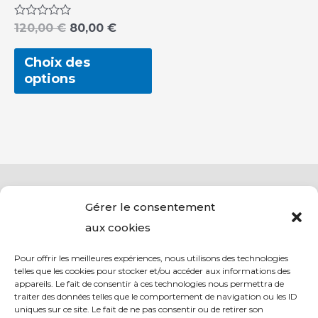
choisies
sur
Note
120,00
€
80,00
€
0
la
sur
5
Choix des
page
options
du
produit
Gérer le consentement
aux cookies
Pour offrir les meilleures expériences, nous utilisons des technologies
telles que les cookies pour stocker et/ou accéder aux informations des
appareils. Le fait de consentir à ces technologies nous permettra de
traiter des données telles que le comportement de navigation ou les ID
uniques sur ce site. Le fait de ne pas consentir ou de retirer son