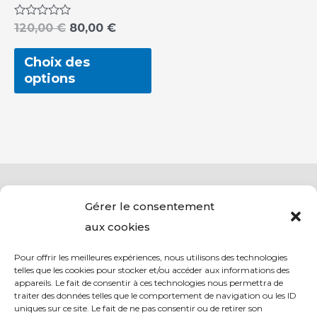
choisies
sur
Note
120,00
€
80,00
€
0
la
sur
5
Choix des
page
options
du
produit
Gérer le consentement
aux cookies
Pour offrir les meilleures expériences, nous utilisons des technologies
telles que les cookies pour stocker et/ou accéder aux informations des
appareils. Le fait de consentir à ces technologies nous permettra de
traiter des données telles que le comportement de navigation ou les ID
uniques sur ce site. Le fait de ne pas consentir ou de retirer son