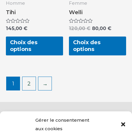
peuvent
p
Homme
Femme
être
êt
Tihi
Welli
choisies
ch
sur
su
Note
145,00
€
Note
120,00
€
80,00
€
0
0
la
la
sur
sur
5
5
Choix des
Choix des
page
p
options
options
du
d
produit
pr
1
2
→
Gérer le consentement
aux cookies