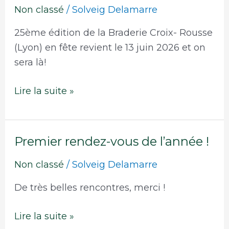
prochain
Non classé
/
Solveig Delamarre
évènement
…
25ème édition de la Braderie Croix- Rousse
(Lyon) en fête revient le 13 juin 2026 et on
sera là!
Lire la suite »
Premier rendez-vous de l’année !
Premier
rendez-
Non classé
/
Solveig Delamarre
vous
de
De très belles rencontres, merci !
l’année
!
Lire la suite »