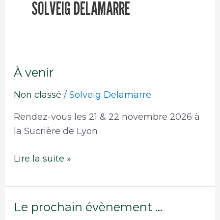
a
SOLVEIG DELAMARRE
s
k
e
t
À venir
À
venir
Non classé
/
Solveig Delamarre
Rendez-vous les 21 & 22 novembre 2026 à
la Sucrière de Lyon
Lire la suite »
Le prochain évènement …
Le