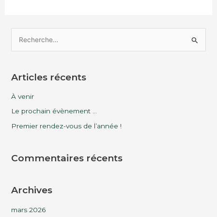
R
e
c
Articles récents
h
e
À venir
r
Le prochain évènement …
c
Premier rendez-vous de l’année !
h
e
Commentaires récents
r
:
Archives
mars 2026